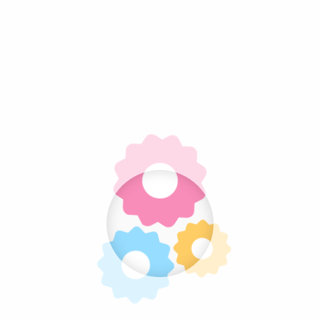
Login
Vereist
Gebruikersnaam of e-mailadres
*
Vereist
Wachtwoord
*
Onthouden
Login
Je wachtwoord vergeten?