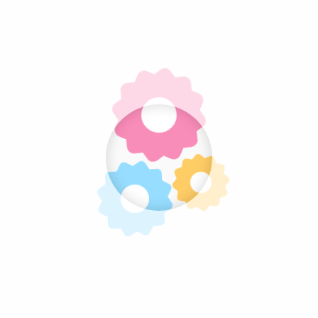
Aanbieding
Grondstoffen
Lolly's
Nougat
Overig Snoep
Popcorn
Snoepstokken
Suikerspin
Verpakkingen
Voordeel Bundels