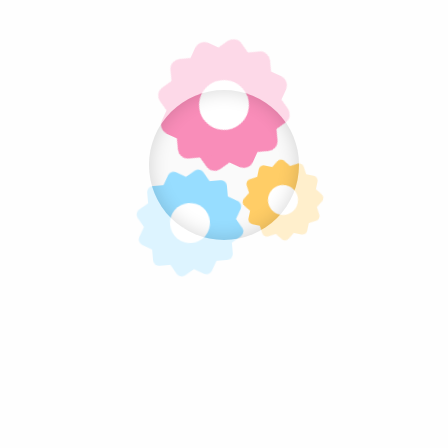
Lolly's
Nougat
Overig Snoep
Popcorn
Snoepstokken
Suikerspin
Verpakkingen
Voordeel Bundels