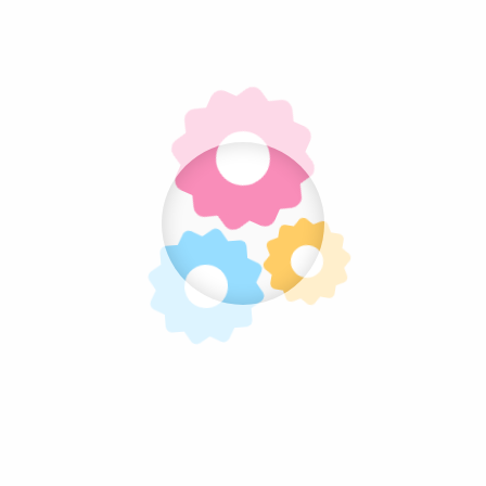
producten
Smaakmix Gekleurde
Suikerspin 3 Liter
€
4,75
incl. BTW
Popcorn en Suikerspin
PopSpin Blauw
€
2,60
incl. BTW
Aardbei Suikerspin 1
Liter